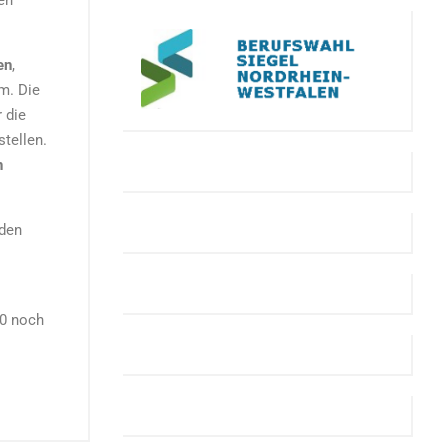
en
en
,
m. Die
 die
tellen.
n
 den
10 noch