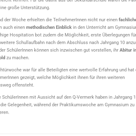
leicht verirren. Für die Gäste aus der Sekundarschule waren die Pat
ine große Unterstützung.
d der Woche erhielten die TeilnehmerInnen nicht nur einen
fachlich
n auch einen
methodischen Einblick
in den Unterricht am Gymnasiu
ige Hospitation bot zudem die Möglichkeit, erste Überlegungen für
 weitere Schullaufbahn nach dem Abschluss nach Jahrgang 10 anzus
der SchülerInnen können sich inzwischen gut vorstellen, ihr
Abitur i
old
zu machen.
htürwoche war für alle Beteiligten eine wertvolle Erfahrung und hat
merInnen gezeigt, welche Möglichkeit ihnen für ihren weiteren
gsweg offensteht.
e SchülerInnen mit Aussicht auf den Q-Vermerk haben in Jahrgang 
 die Gelegenheit, während der Praktikumswoche am Gymnasium zu
ieren.