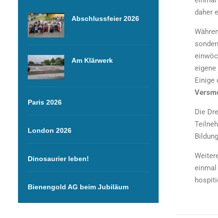
einmal 
daher e
Abschlussfeier 2026
Währen
sonder
einwöch
Am Klärwerk
eigene
Einige 
Versm
Paris 2026
Die Dre
Teilneh
London 2026
Bildun
Weiter
Dinosaurier leben!
einmal
hospit
Bienengold AG beim Jubiläum