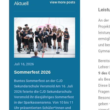
view more posts
Aktuell
Leist
An der
Projek
leistu
ermögl
und be
Gymna
Bereits
Juli 16, 2026
Lehrer
Sommerfest 2026
9 des
als Be
Buntes Sommerfest an der CJD
Diese 
Sekundarschule Versmold Am 16. Juli
Fragen 
2026 feierte die CJD Sekundarschule
Versmold ihr diesjähriges Sommerfest
Besonde
in der Sparkassenarena. Von 10 bis 11
geben 
Uhr präsentierten Schüler*innen und