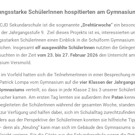
ungsstarke SchülerInnen hospitierten am Gymnasiu
 CJD Sekundarschule ist die sogenannte
„Drehtürwoche“
ein beson
t der Jahrgangsstufe 9.
Ziel dieses Projekts ist es, interessierten u
ngsstarken SchülerInnen einen Einblick in die Schulform Gymnasium
ichen. Insgesamt
elf ausgewählte SchülerInnen
nutzten die Gelegen
suchten in der Zeit
vom 23. bis 27. Februar 2026
den Unterricht a
sium Versmold.
 im Vorfeld hatten sich die TeilnehmerInnen in einer Besprechung m
 Patrick Lompa vom Gymnasium auf die
vier Klassen der Jahrgang
 Gymnasiums
verteilt, so dass in jede Klasse 2 bis 3 unserer Schüler
sucher kamen. Am ersten Tag lernten sie außerdem ihre
Paten
kenn
begleiteten die SchülerInnen während der gesamten Woche, standen
zur Verfügung und halfen dabei, sich im Schulalltag zurechtzufinden
rs aus der Perspektive der SchülerInnen konnten sie hilfreiche Ti
– denn als „Neuling“ kann man sich im Gebäude des Gymnasiums 