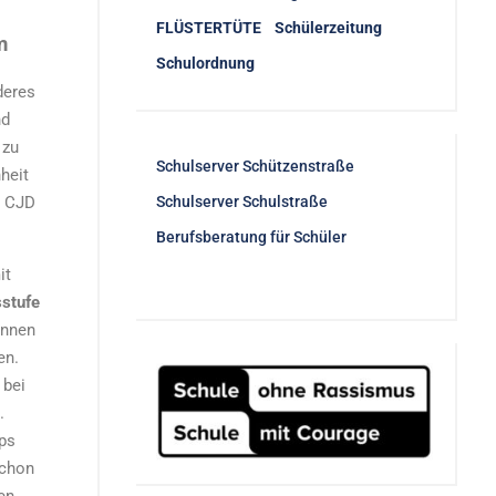
FLÜSTERTÜTE Schülerzeitung
m
Schulordnung
deres
nd
 zu
Schulserver Schützenstraße
heit
m CJD
Schulserver Schulstraße
Berufsberatung für Schüler
it
sstufe
Innen
en.
 bei
.
pps
schon