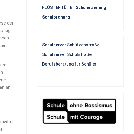
FLÜSTERTÜTE Schülerzeitung
Schulordnung
rse der
sflug
innen
Schulserver Schützenstraße
uen.
Schulserver Schulstraße
Berufsberatung für Schüler
ikum
en
ene
ben an
r
e
ivität,
e.