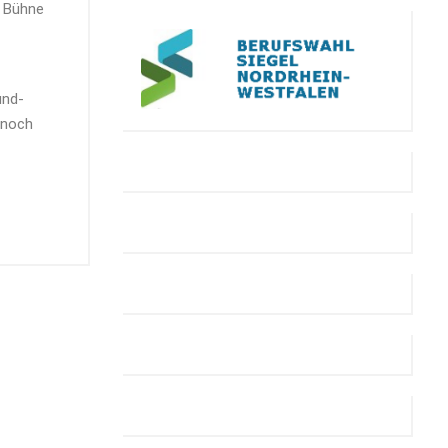
r Bühne
und-
h noch