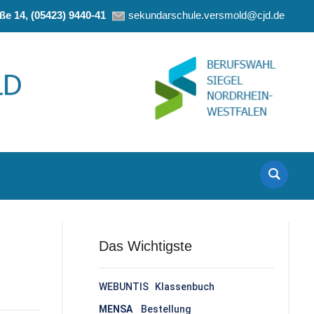
e 14, (05423) 9440-41
sekundarschule.versmold@cjd.de
Das Wichtigste
WEBUNTIS Klassenbuch
MENSA
Bestellung