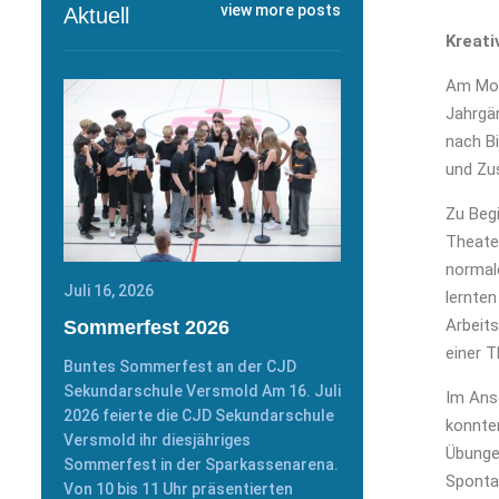
view more posts
Aktuell
Kreati
Am Mon
Jahrgä
nach Bi
und Zus
Zu Begi
Theater
normal
Juli 16, 2026
lernten
Arbeit
Sommerfest 2026
einer T
Buntes Sommerfest an der CJD
Sekundarschule Versmold Am 16. Juli
Im Ans
2026 feierte die CJD Sekundarschule
konnten
Versmold ihr diesjähriges
Übungen
Sommerfest in der Sparkassenarena.
Sponta
Von 10 bis 11 Uhr präsentierten