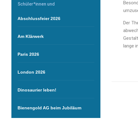
Besond
Schüler*innen und
umzuse
Abschlussfeier 2026
Der The
abwechs
Am Klärwerk
Gestalt
lange i
Paris 2026
London 2026
Dinosaurier leben!
Bienengold AG beim Jubiläum