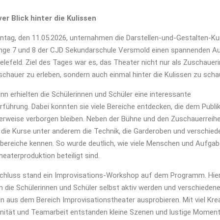
ver Blick hinter die Kulissen
tag, den 11.05.2026, unternahmen die Darstellen-und-Gestalten-Ku
nge 7 und 8 der CJD Sekundarschule Versmold einen spannenden Au
elefeld. Ziel des Tages war es, das Theater nicht nur als Zuschauer
chauer zu erleben, sondern auch einmal hinter die Kulissen zu scha
nn erhielten die Schülerinnen und Schüler eine interessante
führung. Dabei konnten sie viele Bereiche entdecken, die dem Publ
erweise verborgen bleiben. Neben der Bühne und den Zuschauerreih
 die Kurse unter anderem die Technik, die Garderoben und verschied
sbereiche kennen. So wurde deutlich, wie viele Menschen und Aufga
heaterproduktion beteiligt sind.
chluss stand ein Improvisations-Workshop auf dem Programm. Hie
 die Schülerinnen und Schüler selbst aktiv werden und verschieden
 aus dem Bereich Improvisationstheater ausprobieren. Mit viel Kreat
nität und Teamarbeit entstanden kleine Szenen und lustige Moment