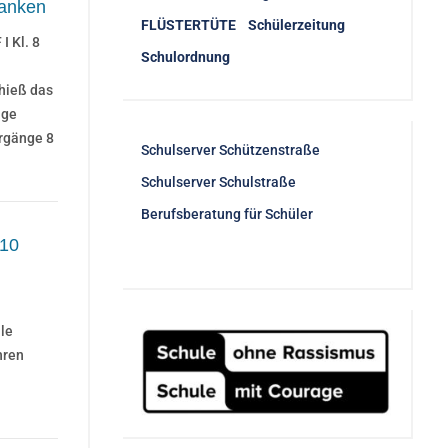
banken
FLÜSTERTÜTE Schülerzeitung
I Kl. 8
Schulordnung
hieß das
age
hrgänge 8
Schulserver Schützenstraße
Schulserver Schulstraße
Berufsberatung für Schüler
 10
le
hren