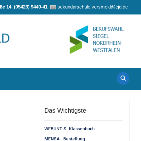
e 14, (05423) 9440-41
sekundarschule.versmold@cjd.de
Das Wichtigste
WEBUNTIS Klassenbuch
MENSA
Bestellung