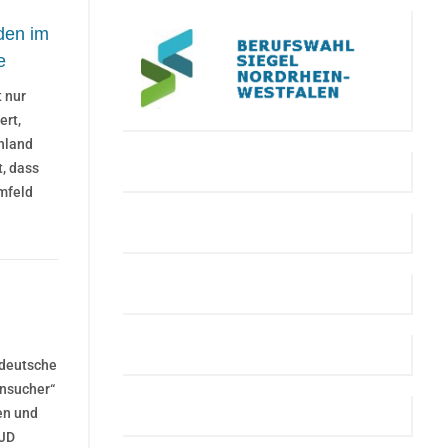
den im
e
t nur
ert,
hland
, dass
mfeld
rdeutsche
nsucher“
en und
CJD